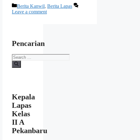
Categories
Berita Kanwil
,
Berita Lapas
Leave a comment
Pencarian
Search
for:
Kepala
Lapas
Kelas
II A
Pekanbaru