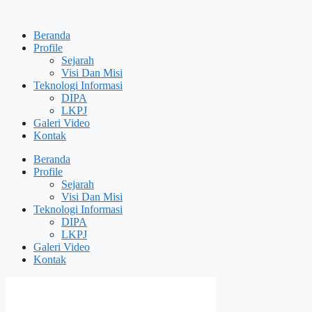
Skip
to
Beranda
content
Profile
Sejarah
Visi Dan Misi
Teknologi Informasi
DIPA
LKPJ
Galeri Video
Kontak
Beranda
Profile
Sejarah
Visi Dan Misi
Teknologi Informasi
DIPA
LKPJ
Galeri Video
Kontak