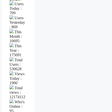
Users
Today :
709
Users
Yesterday
: 869
This
Month :
10695
This
Year :
175091
Total
Users :
530628
Views
Today :
1900
Total
views :
12174112
Who's
Online :
95