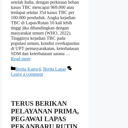
setelah India, dengan perkiraan beban
kasus TBC mencapai 969.000 atau
terdapat sekitar 354 kasus TBC per
100.000 penduduk. Angka kejadian
TBC di Lapas/Rutan 10 kali lebih
tinggi jika dibandingkan dengan
masyarakat umum (WHO, 2022).
Tingginya kejadian TBC pada
populasi umum, kondisi overkapasitas
di UPT pemasyarakatan, keterbatasan
SDM dan keterbatasan sarana …
Read more
Categories
Berita Kanwil
,
Berita Lapas
Leave a comment
TERUS BERIKAN
PELAYANAN PRIMA,
PEGAWAI LAPAS
PEKANBARU RUTIN