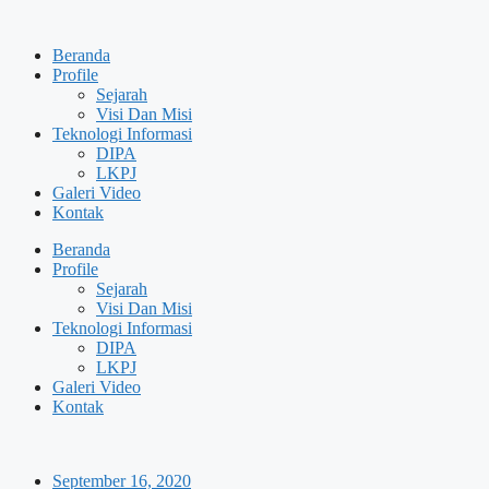
Skip
to
Beranda
content
Profile
Sejarah
Visi Dan Misi
Teknologi Informasi
DIPA
LKPJ
Galeri Video
Kontak
Beranda
Profile
Sejarah
Visi Dan Misi
Teknologi Informasi
DIPA
LKPJ
Galeri Video
Kontak
September 16, 2020