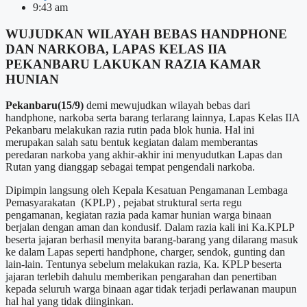
9:43 am
WUJUDKAN WILAYAH BEBAS HANDPHONE
DAN NARKOBA, LAPAS KELAS IIA
PEKANBARU LAKUKAN RAZIA KAMAR
HUNIAN
Pekanbaru(15/9)
demi mewujudkan wilayah bebas dari
handphone, narkoba serta barang terlarang lainnya, Lapas Kelas IIA
Pekanbaru melakukan razia rutin pada blok hunia. Hal ini
merupakan salah satu bentuk kegiatan dalam memberantas
peredaran narkoba yang akhir-akhir ini menyudutkan Lapas dan
Rutan yang dianggap sebagai tempat pengendali narkoba.
Dipimpin langsung oleh Kepala Kesatuan Pengamanan Lembaga
Pemasyarakatan (KPLP) , pejabat struktural serta regu
pengamanan, kegiatan razia pada kamar hunian warga binaan
berjalan dengan aman dan kondusif. Dalam razia kali ini Ka.KPLP
beserta jajaran berhasil menyita barang-barang yang dilarang masuk
ke dalam Lapas seperti handphone, charger, sendok, gunting dan
lain-lain. Tentunya sebelum melakukan razia, Ka. KPLP beserta
jajaran terlebih dahulu memberikan pengarahan dan penertiban
kepada seluruh warga binaan agar tidak terjadi perlawanan maupun
hal hal yang tidak diinginkan.