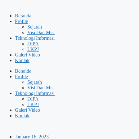
Skip
to
Beranda
content
Profile
Sejarah
Visi Dan Misi
Teknologi Informasi
DIPA
LKPJ
Galeri Video
Kontak
Beranda
Profile
Sejarah
Visi Dan Misi
Teknologi Informasi
DIPA
LKPJ
Galeri Video
Kontak
January 16, 2023