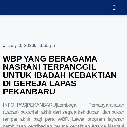
TEKNOLOGI
GALERI VID
July 3, 2023
3:50 pm
WBP YANG BERAGAMA
NASRANI TERPANGGIL
UNTUK IBADAH KEBAKTIAN
DI GEREJA LAPAS
PEKANBARU
INFO_PAS|PEKANBARU|Lembaga Pemasyarakatan
(Lapas) bukanlah akhir dari segala kehidupan, dan bukan
tempat akhir bagi para WBP. Lewat program layanan
pembinaan kepribadian berupa kebaktian Agama Nasrani