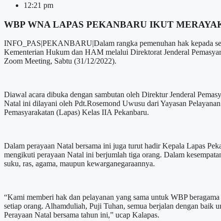
12:21 pm
WBP WNA LAPAS PEKANBARU IKUT MERAYA
INFO_PAS|PEKANBARU|Dalam rangka pemenuhan hak kepada seluru
Kementerian Hukum dan HAM melalui Direktorat Jenderal Pemasyarak
Zoom Meeting, Sabtu (31/12/2022).
Diawal acara dibuka dengan sambutan oleh Direktur Jenderal Pemasya
Natal ini dilayani oleh Pdt.Rosemond Uwusu dari Yayasan Pelayanan
Pemasyarakatan (Lapas) Kelas IIA Pekanbaru.
Dalam perayaan Natal bersama ini juga turut hadir Kepala Lapas P
mengikuti perayaan Natal ini berjumlah tiga orang. Dalam kesempa
suku, ras, agama, maupun kewarganegaraannya.
“Kami memberi hak dan pelayanan yang sama untuk WBP beragama dan 
setiap orang. Alhamduliah, Puji Tuhan, semua berjalan dengan baik
Perayaan Natal bersama tahun ini,” ucap Kalapas.