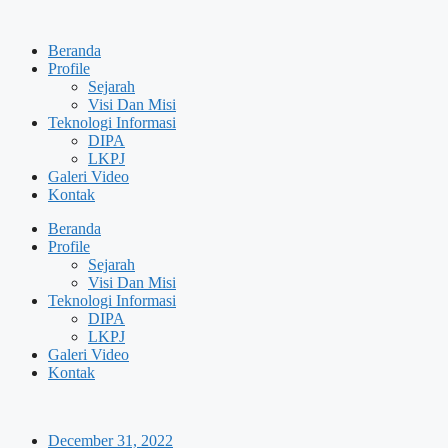
Skip
to
Beranda
content
Profile
Sejarah
Visi Dan Misi
Teknologi Informasi
DIPA
LKPJ
Galeri Video
Kontak
Beranda
Profile
Sejarah
Visi Dan Misi
Teknologi Informasi
DIPA
LKPJ
Galeri Video
Kontak
December 31, 2022