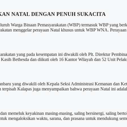
KAN NATAL DENGAN PENUH SUKACITA
h Warga Binaan Pemasyarakatan (WBP) termasuk WBP yang berkew
atan menggelar perayaan Natal khusus untuk WBP WNA. Perayaan Nata
rakatan yang pada kesempatan ini diwakili oleh Plt. Direktur Pembin
 Kasih Bethesda dan diikuti oleh 16 Kantor Wilayah dan 52 Unit Pel
ekanbaru yang diwakili oleh Kepala Seksi Administrasi Kemanan dan 
tan terpisah Kalapas juga menyampaikan bahwa perayaan Natal ini a
memeluk keyakinan masing-masing, saling bersinergi, saling bertole
 untuk mengaloksikan waktu, sarana, dan prasana untuk mendukung sem