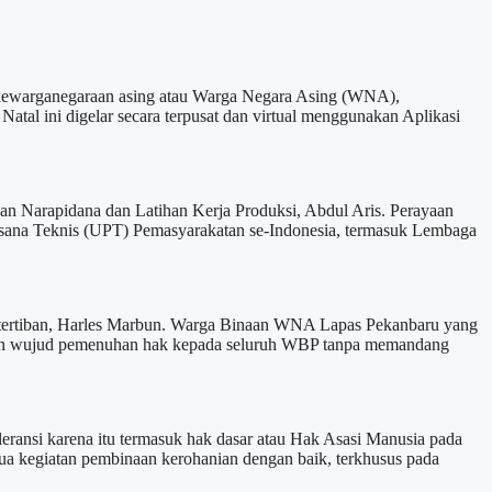
arganegaraan asing atau Warga Negara Asing (WNA),
l ini digelar secara terpusat dan virtual menggunakan Aplikasi
aan Narapidana dan Latihan Kerja Produksi, Abdul Aris. Perayaan
aksana Teknis (UPT) Pemasyarakatan se-Indonesia, termasuk Lembaga
Ketertiban, Harles Marbun. Warga Binaan WNA Lapas Pekanbaru yang
dalah wujud pemenuhan hak kepada seluruh WBP tanpa memandang
ransi karena itu termasuk hak dasar atau Hak Asasi Manusia pada
ua kegiatan pembinaan kerohanian dengan baik, terkhusus pada