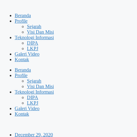
Skip
to
Beranda
content
Profile
Sejarah
Visi Dan Misi
Teknologi Informasi
DIPA
LKPJ
Galeri Video
Kontak
Beranda
Profile
Sejarah
Visi Dan Misi
Teknologi Informasi
DIPA
LKPJ
Galeri Video
Kontak
December 29, 2020