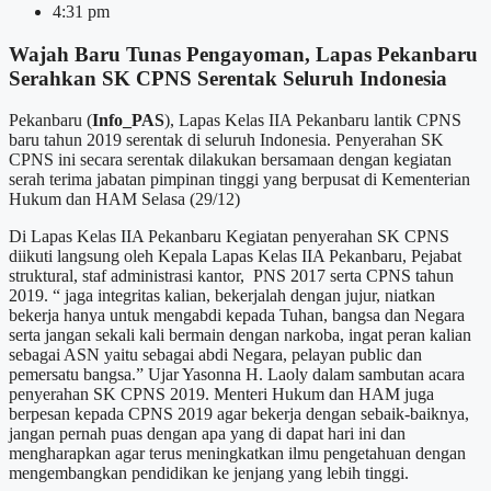
4:31 pm
Wajah Baru Tunas Pengayoman, Lapas Pekanbaru
Serahkan SK CPNS Serentak Seluruh Indonesia
Pekanbaru (
Info_PAS
), Lapas Kelas IIA Pekanbaru lantik CPNS
baru tahun 2019 serentak di seluruh Indonesia. Penyerahan SK
CPNS ini secara serentak dilakukan bersamaan dengan kegiatan
serah terima jabatan pimpinan tinggi yang berpusat di Kementerian
Hukum dan HAM Selasa (29/12)
Di Lapas Kelas IIA Pekanbaru Kegiatan penyerahan SK CPNS
diikuti langsung oleh Kepala Lapas Kelas IIA Pekanbaru, Pejabat
struktural, staf administrasi kantor, PNS 2017 serta CPNS tahun
2019. “ jaga integritas kalian, bekerjalah dengan jujur, niatkan
bekerja hanya untuk mengabdi kepada Tuhan, bangsa dan Negara
serta jangan sekali kali bermain dengan narkoba, ingat peran kalian
sebagai ASN yaitu sebagai abdi Negara, pelayan public dan
pemersatu bangsa.” Ujar Yasonna H. Laoly dalam sambutan acara
penyerahan SK CPNS 2019. Menteri Hukum dan HAM juga
berpesan kepada CPNS 2019 agar bekerja dengan sebaik-baiknya,
jangan pernah puas dengan apa yang di dapat hari ini dan
mengharapkan agar terus meningkatkan ilmu pengetahuan dengan
mengembangkan pendidikan ke jenjang yang lebih tinggi.