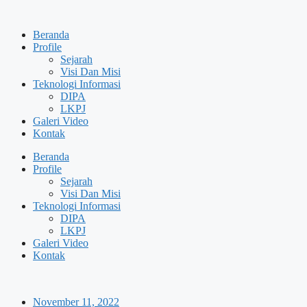
Skip
to
Beranda
content
Profile
Sejarah
Visi Dan Misi
Teknologi Informasi
DIPA
LKPJ
Galeri Video
Kontak
Beranda
Profile
Sejarah
Visi Dan Misi
Teknologi Informasi
DIPA
LKPJ
Galeri Video
Kontak
November 11, 2022