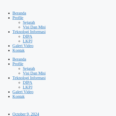
Skip
to
Beranda
content
Profile
Sejarah
Visi Dan Misi
Teknologi Informasi
DIPA
LKPJ
Galeri Video
Kontak
Beranda
Profile
Sejarah
Visi Dan Misi
Teknologi Informasi
DIPA
LKPJ
Galeri Video
Kontak
October 9, 2024