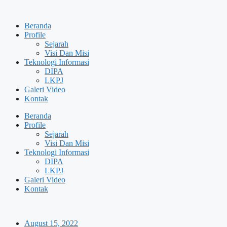
Skip
to
Beranda
content
Profile
Sejarah
Visi Dan Misi
Teknologi Informasi
DIPA
LKPJ
Galeri Video
Kontak
Beranda
Profile
Sejarah
Visi Dan Misi
Teknologi Informasi
DIPA
LKPJ
Galeri Video
Kontak
August 15, 2022