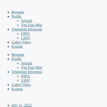
Skip
to
Beranda
content
Profile
Sejarah
Visi Dan Misi
Teknologi Informasi
DIPA
LKPJ
Galeri Video
Kontak
Beranda
Profile
Sejarah
Visi Dan Misi
Teknologi Informasi
DIPA
LKPJ
Galeri Video
Kontak
July 11, 2022