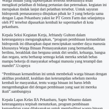
Warga binaan yang dipekerjakan tersebut sebelumnya telah
mengikuti pelatihan di bidang pertanian dan peternakan. kegiatan ini
merupakan tindak lanjut dari pelatihan tersebut. Untuk sayuran
hidroponik pemasarannya ditujukan pihak ke 3 yang bekerja sama
dengan Lapas Pekanbaru yakni ke PT Green Farm dan selanjutnya
oleh PT tersebut dipasarkan kembali ke supermarket di kota
pekanbaru.
Kepala Seksi Kegiatan Kerja, Jefriandy Gultom dalam
keterangannya mengungkapkan, “program pembinaan kemandirian
hidroponik ini diharapkan dapat menciptakan sumber daya manusia
khususnya Warga Binaan Pemasyarakatan yang bermanfaat,
berilmu, berakhlak dan berguna untuk diri sendiri, keluarga, bangsa
dan negara, serta berharap semoga kelak mereka setelah bebas
mampu bekerja di masyarakat sebagai manusia yang terampil dan
mandiri”.Ucapnya
“Pembinaan kemandirian ini untuk membekali warga binaan dengan
aktifitas produktif, keahlian dan keterampilan sebelum mereka
kembali ke masyarakat, tentu warga binaan ini harus lebih
mengembangkan diri dengan pembinaan yang saat ini mereka
ikuti”.sambungnya
Kepala Lapas Kelas IIA Pekanbaru, Sapto Winarno dalam
keterangannya terpisah menuturkan, program pembinaan
kemandirian yang dilaksanakan untuk memfasilitasi warga binaan