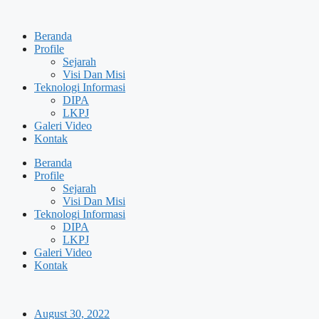
Skip
to
Beranda
content
Profile
Sejarah
Visi Dan Misi
Teknologi Informasi
DIPA
LKPJ
Galeri Video
Kontak
Beranda
Profile
Sejarah
Visi Dan Misi
Teknologi Informasi
DIPA
LKPJ
Galeri Video
Kontak
August 30, 2022