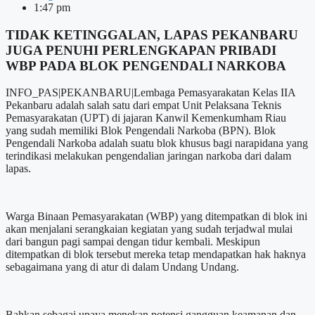
1:47 pm
TIDAK KETINGGALAN, LAPAS PEKANBARU
JUGA PENUHI PERLENGKAPAN PRIBADI
WBP PADA BLOK PENGENDALI NARKOBA
INFO_PAS|PEKANBARU|Lembaga Pemasyarakatan Kelas IIA
Pekanbaru adalah salah satu dari empat Unit Pelaksana Teknis
Pemasyarakatan (UPT) di jajaran Kanwil Kemenkumham Riau
yang sudah memiliki Blok Pengendali Narkoba (BPN). Blok
Pengendali Narkoba adalah suatu blok khusus bagi narapidana yang
terindikasi melakukan pengendalian jaringan narkoba dari dalam
lapas.
Warga Binaan Pemasyarakatan (WBP) yang ditempatkan di blok ini
akan menjalani serangkaian kegiatan yang sudah terjadwal mulai
dari bangun pagi sampai dengan tidur kembali. Meskipun
ditempatkan di blok tersebut mereka tetap mendapatkan hak haknya
sebagaimana yang di atur di dalam Undang Undang.
Bahkan sebagai upaya menekan potensi gangguan keamanan dan