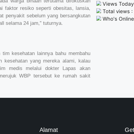
ada warga binaan terutama difokuskan
Views Today
aktor resiko seperti obesitas, lansia,
Total views 
at penyakit sebelum yang bersangkutan
Who's Online
ll selama 24 jam,” tuturnya.
dan tim kesehatan lainnya bahu membahu
h kesehatan yang mereka alami, kalau
tim medis melalui dokter Lapas akan
merujuk WBP tersebut ke rumah sakit
Alamat
Ge