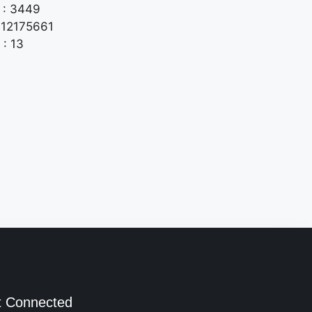
 : 3449
: 12175661
 : 13
t Connected