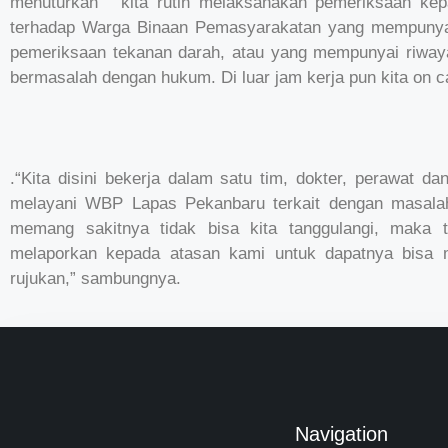
menuturkan “ kita rutin melaksanakan pemeriksaan kep
terhadap Warga Binaan Pemasyarakatan yang mempunyai f
pemeriksaan tekanan darah, atau yang mempunyai riway
bermasalah dengan hukum. Di luar jam kerja pun kita on ca
.“Kita disini bekerja dalam satu tim, dokter, perawat 
melayani WBP Lapas Pekanbaru terkait dengan masala
memang sakitnya tidak bisa kita tanggulangi, maka 
melaporkan kepada atasan kami untuk dapatnya bisa 
rujukan,” sambungnya.
Navigation