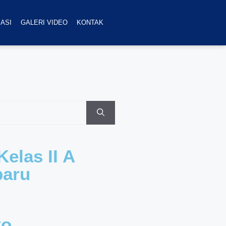
ASI
GALERI VIDEO
KONTAK
elas II A
baru
to