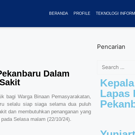
BERANDA
PROFILE
TEKNOLOGI INFORM
Pencarian
 Pekanbaru Dalam
Kepala
Sakit
Lapas K
ik bagi Warga Binaan Pemasyarakatan,
Pekan
u selalu siap siaga selama dua puluh
sakit dan membutuhkan penanganan yang
u pada Selasa malam (22/10/24).
Yuniar