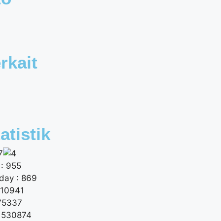
rkait
atistik
: 955
day : 869
 10941
175337
: 530874