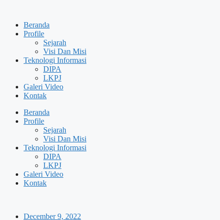
Skip
to
Beranda
content
Profile
Sejarah
Visi Dan Misi
Teknologi Informasi
DIPA
LKPJ
Galeri Video
Kontak
Beranda
Profile
Sejarah
Visi Dan Misi
Teknologi Informasi
DIPA
LKPJ
Galeri Video
Kontak
December 9, 2022