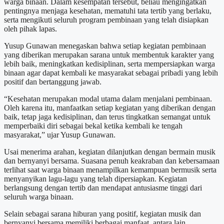
warga binaan. Dalam kesempatan tersebut, beliau mengingatkan
pentingnya menjaga kesehatan, mematuhi tata tertib yang berlaku,
serta mengikuti seluruh program pembinaan yang telah disiapkan
oleh pihak lapas.
Yusup Gunawan menegaskan bahwa setiap kegiatan pembinaan
yang diberikan merupakan sarana untuk membentuk karakter yang
lebih baik, meningkatkan kedisiplinan, serta mempersiapkan warga
binaan agar dapat kembali ke masyarakat sebagai pribadi yang lebih
positif dan bertanggung jawab.
“Kesehatan merupakan modal utama dalam menjalani pembinaan.
Oleh karena itu, manfaatkan setiap kegiatan yang diberikan dengan
baik, tetap jaga kedisiplinan, dan terus tingkatkan semangat untuk
memperbaiki diri sebagai bekal ketika kembali ke tengah
masyarakat,” ujar Yusup Gunawan.
Usai menerima arahan, kegiatan dilanjutkan dengan bermain musik
dan bernyanyi bersama. Suasana penuh keakraban dan kebersamaan
terlihat saat warga binaan menampilkan kemampuan bermusik serta
menyanyikan lagu-lagu yang telah dipersiapkan. Kegiatan
berlangsung dengan tertib dan mendapat antusiasme tinggi dari
seluruh warga binaan.
Selain sebagai sarana hiburan yang positif, kegiatan musik dan
bernyanyi bersama memiliki berbagai manfaat, antara lain