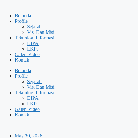
Skip
to
Beranda
content
Profile
Sejarah
Visi Dan Misi
Teknologi Informasi
DIPA
LKPJ
Galeri Video
Kontak
Beranda
Profile
Sejarah
Visi Dan Misi
Teknologi Informasi
DIPA
LKPJ
Galeri Video
Kontak
May 30, 2026