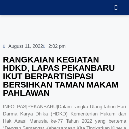
TEKNOLOGI
GALERI VID
August 11, 2022
2:02 pm
RANGKAIAN KEGIATAN
HDKD, LAPAS PEKANBARU
IKUT BERPARTISIPASI
BERSIHKAN TAMAN MAKAM
PAHLAWAN
INFO_PAS|PEKANBARU|Dalam rangka Ulang tahun Hari
Darma Karya Dhika (HDKD) Kementerian Hukum dan
Hak Asasi Manusia ke-77 Tahun 2022 yang bertema
“Dengan Semangat Kebersamaan Kita Tingkatkan Kinerja