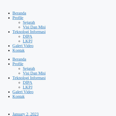
Skip
to
Beranda
content
Profile
Sejarah
Visi Dan Misi
Teknologi Informasi
DIPA
LKPJ
Galeri Video
Kontak
Beranda
Profile
Sejarah
Visi Dan Misi
Teknologi Informasi
DIPA
LKPJ
Galeri Video
Kontak
January 2, 2023