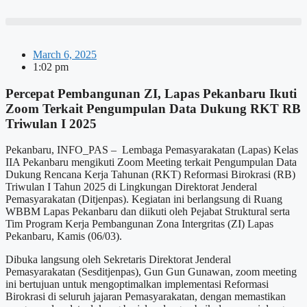
Skip
to
content
March 6, 2025
1:02 pm
Percepat Pembangunan ZI, Lapas Pekanbaru Ikuti
Zoom Terkait Pengumpulan Data Dukung RKT RB
Triwulan I 2025
Pekanbaru, INFO_PAS – Lembaga Pemasyarakatan (Lapas) Kelas
IIA Pekanbaru mengikuti Zoom Meeting terkait Pengumpulan Data
Dukung Rencana Kerja Tahunan (RKT) Reformasi Birokrasi (RB)
Triwulan I Tahun 2025 di Lingkungan Direktorat Jenderal
Pemasyarakatan (Ditjenpas). Kegiatan ini berlangsung di Ruang
WBBM Lapas Pekanbaru dan diikuti oleh Pejabat Struktural serta
Tim Program Kerja Pembangunan Zona Intergritas (ZI) Lapas
Pekanbaru, Kamis (06/03).
Dibuka langsung oleh Sekretaris Direktorat Jenderal
Pemasyarakatan (Sesditjenpas), Gun Gun Gunawan, zoom meeting
ini bertujuan untuk mengoptimalkan implementasi Reformasi
Birokrasi di seluruh jajaran Pemasyarakatan, dengan memastikan