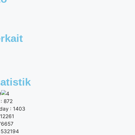
rkait
atistik
: 872
day : 1403
 12261
176657
: 532194