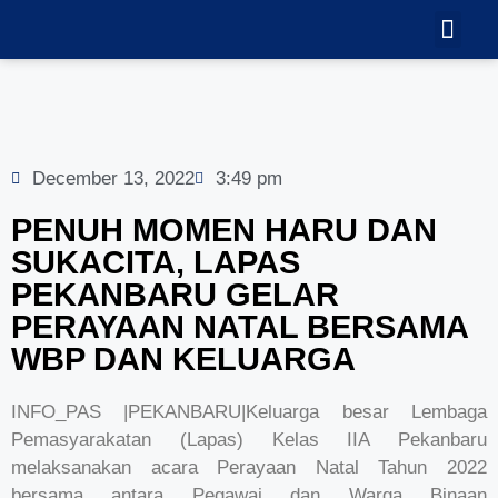
TEKNOLOGI
GALERI VID
December 13, 2022
3:49 pm
PENUH MOMEN HARU DAN
SUKACITA, LAPAS
PEKANBARU GELAR
PERAYAAN NATAL BERSAMA
WBP DAN KELUARGA
INFO_PAS |PEKANBARU|Keluarga besar Lembaga
Pemasyarakatan (Lapas) Kelas IIA Pekanbaru
melaksanakan acara Perayaan Natal Tahun 2022
bersama antara Pegawai dan Warga Binaan