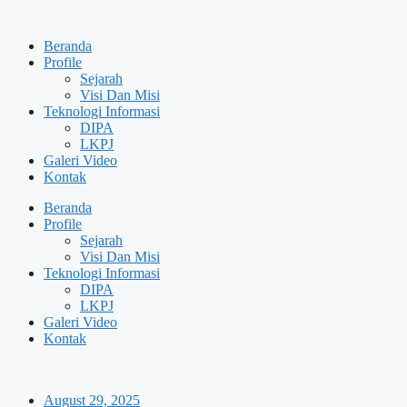
Skip
to
Beranda
content
Profile
Sejarah
Visi Dan Misi
Teknologi Informasi
DIPA
LKPJ
Galeri Video
Kontak
Beranda
Profile
Sejarah
Visi Dan Misi
Teknologi Informasi
DIPA
LKPJ
Galeri Video
Kontak
August 29, 2025