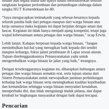
binaan atas segala usaha dan upaya dalam mensukseskan seluruh
rangkaian kegiatan perlombaan dan pertandingan olahraga dalam
rangka HUT Kemerdekaan ke-80.
“Saya mengucapkan terimakasih yang sebesar-besarnya kepada
seluruh panitia baik dari petugas maupun dari warga binaan atas
kerja samanya maka kegiatan ini dapat berjalan dengan aman dan
lancar. Kegiatan ini tidak hanya menjadi ajang kompetisi, tetapi juga
wujud kebersamaan antara petugas dan warga binaan,” ucap Erwin.
Lebih lanjut, Kalapas berpesan kepada warga binaan, “Jangan
menimbulkan hal-hal yang merugikan baik kepada diri sendiri
maupun keluarga, fokus jalani pembinaan di Lapas sesuai aturan.
Tujuan diselenggarakannya Pemasyarakatan yaitu untuk
mengembalikan warga binaan ke jalan yang baik,” terangnya.
Dengan terselenggaranya kegiatan ini, diharapkan hubungan antara
petugas dan warga binaan semakin erat, serta tujuan utama dari
Sistem Pemasyarakatan untuk mewujudkan jaminan perlindungan
terhadap hak warga binaan serta meningkatkan kualitas kepribadian
dan kemandirian sehingga warga binaan menyadari kesalahan,
memperbaiki diri, dan tidak mengulangi tindak pidana, dan dapat
kembali ke lingkungan masyarakat dengan baik dapat tercapai.
Pencarian