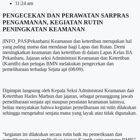
11:24 am
PENGECEKAN DAN PERAWATAN SARPRAS
PENGAMANAN, KEGIATAN RUTIN
PENINGKATAN KEAMANAN
|INFO_PAS|Pekanbaru| Keamanan dan ketertiban merupakan hal
yang paling utama dan mendasar bagi Lapas dan Rutan. Demi
meningkatkan keamanan dan ketertiban di dalam Lapas Kelas IIA
Pekanbaru, Jajaran seksi Administrasi Keamanan dan Ketertiban
(Kamtib) dan petugas BMN melakukan pengecekan dan
pemeliharaan terhadap Sejata api (08/09).
Dipimpin langsung oleh Kepala Seksi Administrasi Keamanan dan
Ketertiban Harles Marbun dan jajaran, sebagai penanggung jawab
pemeliharaan senjata api maupun peralatan keamanan lainnya,
beliau menyatakan bahwa kegiatan pemeliharaan ini rutin dilakukan
sehingga mengetahui senjata mana yang layak atau tidak digunakan.
“kegiatan ini dilakukan secara rutin baik itu pemeriksaan dan
pemeliharaan yang melibatkan jajaran Kamtib serta operator BMN”.