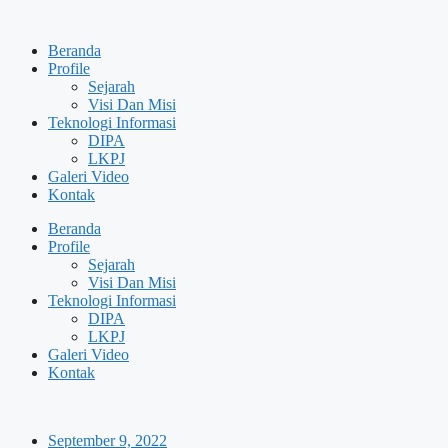
Skip
to
Beranda
content
Profile
Sejarah
Visi Dan Misi
Teknologi Informasi
DIPA
LKPJ
Galeri Video
Kontak
Beranda
Profile
Sejarah
Visi Dan Misi
Teknologi Informasi
DIPA
LKPJ
Galeri Video
Kontak
September 9, 2022