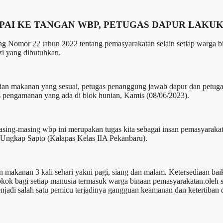
PAI KE TANGAN WBP, PETUGAS DAPUR LAK
or 22 tahun 2022 tentang pemasyarakatan selain setiap warga bin
zi yang dibutuhkan.
sian makanan yang sesuai, petugas penanggung jawab dapur dan petu
s pengamanan yang ada di blok hunian, Kamis (08/06/2023).
asing-masing wbp ini merupakan tugas kita sebagai insan pemasyarak
 Ungkap Sapto (Kalapas Kelas IIA Pekanbaru).
an makanan 3 kali sehari yakni pagi, siang dan malam. Ketersediaan 
k bagi setiap manusia termasuk warga binaan pemasyarakatan.oleh seba
menjadi salah satu pemicu terjadinya gangguan keamanan dan ketertiban 