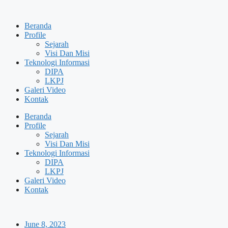
Skip
to
Beranda
content
Profile
Sejarah
Visi Dan Misi
Teknologi Informasi
DIPA
LKPJ
Galeri Video
Kontak
Beranda
Profile
Sejarah
Visi Dan Misi
Teknologi Informasi
DIPA
LKPJ
Galeri Video
Kontak
June 8, 2023