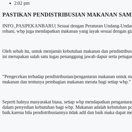
2:02 pm
PASTIKAN PENDISTRIBUSIAN MAKANAN SAM
INFO_PAS|PEKANBARU| Sesuai dengan Peraturan Undang-Undang Nom
rohani, wbp juga mendapatkan makanan yang layak sesuai dengan gi
Oleh sebab itu, untuk menjamin kebutuhan makanan dan pendistribu
ini merupakan salah satu tugas penanggung jawab dapur serta petuga
“Pengecekan terhadap pendistribusian/pengantaran makanan untuk m
makanan dan tentunya pembagian makanan merata bagi setiap wbp.”
Seperti halnya masyarakat biasa, setiap wbp mendapatkan pengantar
dalam penyedian kebutuhan bagi wbp. Makanan adalah kebutuhan poko
baik.karena bila pendistribusiannya tidak adil dan baik maka dapat 