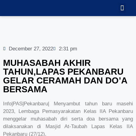
TEKNOLOGI
GALERI VID
December 27, 2022
2:31 pm
MUHASABAH AKHIR
TAHUN,LAPAS PEKANBARU
GELAR CERAMAH DAN DO’A
BERSAMA
Info|PAS|Pekanbaru| Menyambut tahun baru masehi
2023, Lembaga Pemasyarakatan Kelas IIA Pekanbaru
menggelar muhasabah diri serta doa bersama yang
dilaksanakan di Masjid At-Taubah Lapas Kelas IIA
Pekanbaru (27/12).