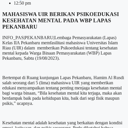
12:50 pm
MAHASISWA UIR BERIKAN PSIKOEDUKASI
KESEHATAN MENTAL PADA WBP LAPAS
PEKANBARU
INFO_PAS|PEKANBARU|Lembaga Pemasyarakatan (Lapas)
Kelas IIA Pekanbaru memfasilitasi mahasiswa Universitas Islam
Riau (UIR) dalam memberikan Psikoedukasi tentang kesehatan
mental kepada Warga Binaan Pemasyarakatan (WBP) Lapas
Pekanbaru, Sabtu (19/08/2023).
Bertempat di Ruang kunjungan Lapas Pekanbaru, Hamim Al Rusdi
salah seorang dari 5 (lima) mahasiswa UIR yang memberikan
edukasi menyampaikan tentang penting menjaga kesehatan mental
bagi warga binaan, “Bila kesehatan mental kita terjaga, maka akan
berdampak baik pada kehidupan kita, baik dari segi fisik maupun
psikis,” ucapnya.
Kesehatan mental adalah kesehatan yang berkaitan dengan kondisi
emosi, kejiwaan, dan psikis seseorang. Perlu diketahui bahwa