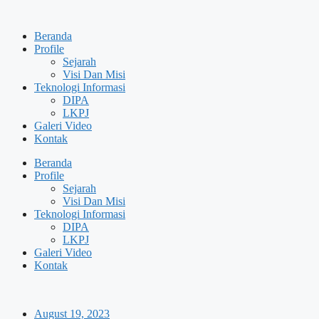
Skip
to
Beranda
content
Profile
Sejarah
Visi Dan Misi
Teknologi Informasi
DIPA
LKPJ
Galeri Video
Kontak
Beranda
Profile
Sejarah
Visi Dan Misi
Teknologi Informasi
DIPA
LKPJ
Galeri Video
Kontak
August 19, 2023