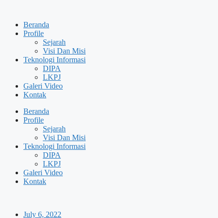
Skip
to
Beranda
content
Profile
Sejarah
Visi Dan Misi
Teknologi Informasi
DIPA
LKPJ
Galeri Video
Kontak
Beranda
Profile
Sejarah
Visi Dan Misi
Teknologi Informasi
DIPA
LKPJ
Galeri Video
Kontak
July 6, 2022