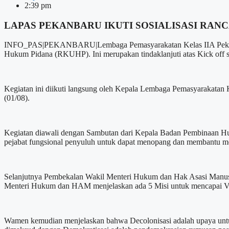
2:39 pm
LAPAS PEKANBARU IKUTI SOSIALISASI RA
INFO_PAS|PEKANBARU|Lembaga Pemasyarakatan Kelas IIA Pekanba
Hukum Pidana (RKUHP). Ini merupakan tindaklanjuti atas Kick off 
Kegiatan ini diikuti langsung oleh Kepala Lembaga Pemasyarakatan 
(01/08).
Kegiatan diawali dengan Sambutan dari Kepala Badan Pembinaan Hu
pejabat fungsional penyuluh untuk dapat menopang dan membantu m
Selanjutnya Pembekalan Wakil Menteri Hukum dan Hak Asasi Manusi
Menteri Hukum dan HAM menjelaskan ada 5 Misi untuk mencapai Visi
Wamen kemudian menjelaskan bahwa Decolonisasi adalah upaya untuk 