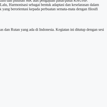
ukum dan putusan MK atas pengajuan pasal-pasal KHUHP.
lu, Harmonisasi sebagai bentuk adaptasi dan keselarasan dalam
ang berorientasi kepada perbuatan semata-mata dengan filosifi
dan Rutan yang ada di Indonesia. Kegiatan ini ditutup dengan sesi