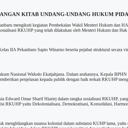
NCANGAN KITAB UNDANG-UNDANG HUKUM PI
ru mengikuti kegiatan Pembekalan Wakil Menteri Hukum dan HAM 
sosialisasi RKUHP yang telah dilakukan oleh Menteri Hukum dan Hak
Kelas IIA Pekanbaru Sapto Winarno beserta pejabat struktural secar
kum Nasional Widodo Ekatjahjana. Dalam arahannya, Kepala BPHN me
emberikan penjelasan kepada publik dengan baik terkait RKUHP meng
a Edward Omar Sharif Hiariej dalam rangka sosialisasi RKUHP, yang
 RKUHP yaitu Dekolonialisasi, Demokratisasi, Konsolidasi, Harmoni
menghilangkan nuansa kolonial dalam substansi KUHP lama, yaitu mewu