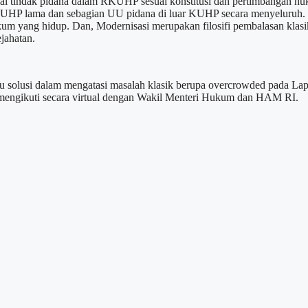
al tindak pidana dalam RKUHP sesuai konstitusi dan pertimbangan h
UHP lama dan sebagian UU pidana di luar KUHP secara menyeluruh. La
yang hidup. Dan, Modernisasi merupakan filosifi pembalasan klasik y
jahatan.
olusi dalam mengatasi masalah klasik berupa overcrowded pada Lapas 
g mengikuti secara virtual dengan Wakil Menteri Hukum dan HAM RI.