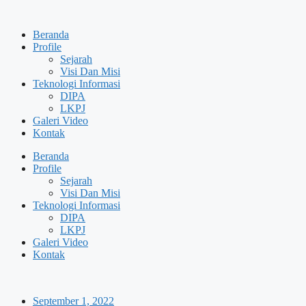
Skip
to
Beranda
content
Profile
Sejarah
Visi Dan Misi
Teknologi Informasi
DIPA
LKPJ
Galeri Video
Kontak
Beranda
Profile
Sejarah
Visi Dan Misi
Teknologi Informasi
DIPA
LKPJ
Galeri Video
Kontak
September 1, 2022