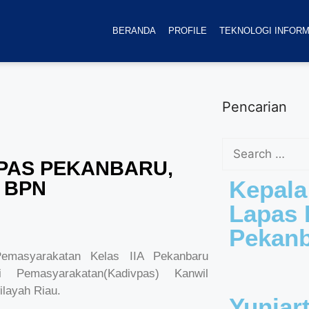
BERANDA
PROFILE
TEKNOLOGI INFORM
Pencarian
PAS PEKANBARU,
Kepala
 BPN
Lapas K
Pekan
Pemasyarakatan Kelas IIA Pekanbaru
 Pemasyarakatan(Kadivpas) Kanwil
layah Riau.
Yuniar