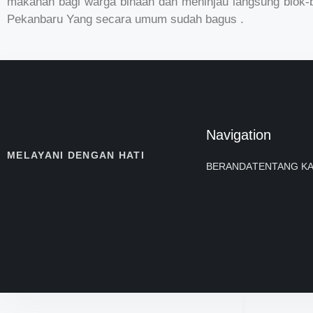
makanan bagi warga binaan dan meninjau langsung blok-b
Pekanbaru Yang secara umum sudah bagus .
Navigation
MELAYANI DENGAN HATI
BERANDA
TENTANG KA