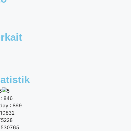
rkait
atistik
: 846
day : 869
 10832
175228
: 530765