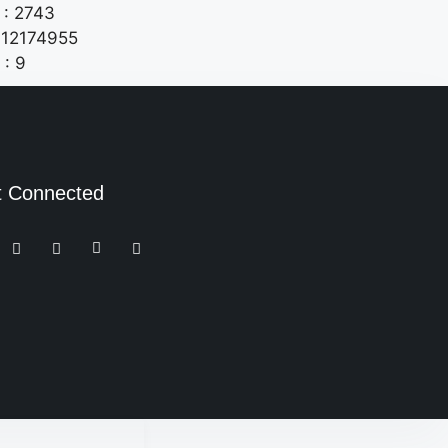
: 2743
: 12174955
 : 9
t Connected