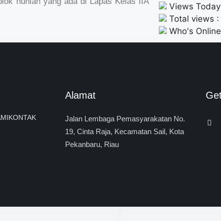
lok hunian yang ada di Lapas Kelas IIA
Views Today 
Total views 
Who's Online
Alamat
Ge
MI
KONTAK
Jalan Lembaga Pemasyarakatan No.
19, Cinta Raja, Kecamatan Sail, Kota
Pekanbaru, Riau