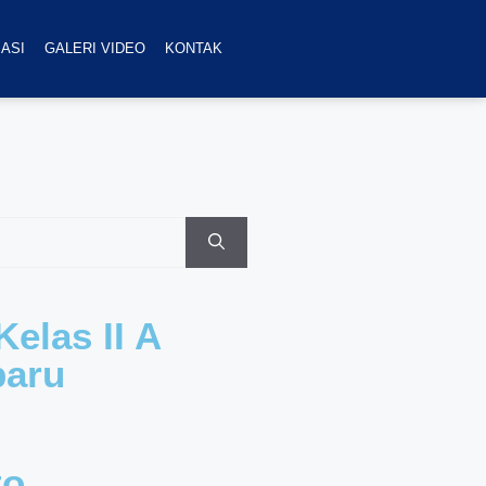
ASI
GALERI VIDEO
KONTAK
elas II A
baru
to