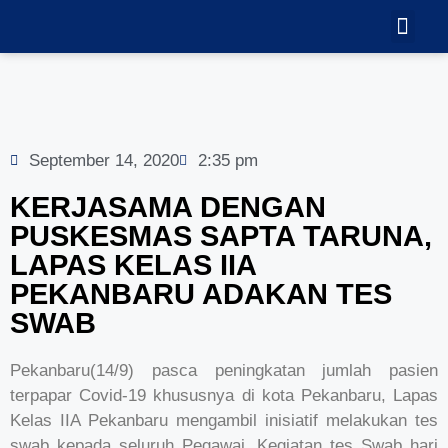
TEKNOLOGI
GALERI VID
September 14, 2020
2:35 pm
KERJASAMA DENGAN
PUSKESMAS SAPTA TARUNA,
LAPAS KELAS IIA
PEKANBARU ADAKAN TES
SWAB
Pekanbaru(14/9) pasca peningkatan jumlah pasien
terpapar Covid-19 khususnya di kota Pekanbaru, Lapas
Kelas IIA Pekanbaru mengambil inisiatif melakukan tes
swab kepada seluruh Pegawai. Kegiatan tes Swab hari