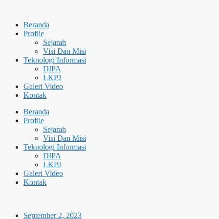
Skip
to
Beranda
content
Profile
Sejarah
Visi Dan Misi
Teknologi Informasi
DIPA
LKPJ
Galeri Video
Kontak
Beranda
Profile
Sejarah
Visi Dan Misi
Teknologi Informasi
DIPA
LKPJ
Galeri Video
Kontak
September 2, 2023