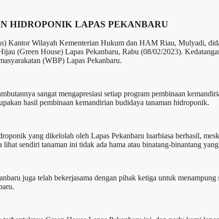
AN HIDROPONIK LAPAS PEKANBARU
Kantor Wilayah Kementerian Hukum dan HAM Riau, Mulyadi, didam
 Hijau (Green House) Lapas Pekanbaru, Rabu (08/02/2023). Kedatang
emasyarakatan (WBP) Lapas Pekanbaru.
utannya sangat mengapresiasi setiap program pembinaan kemandirian
rupakan hasil pembinaan kemandirian budidaya tanaman hidroponik.
roponik yang dikelolah oleh Lapas Pekanbaru luarbiasa berhasil, mesk
sa lihat sendiri tanaman ini tidak ada hama atau binatang-binantang ya
anbaru juga telah bekerjasama dengan pihak ketiga untuk menampung 
baru.