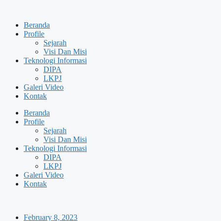
Skip
to
Beranda
content
Profile
Sejarah
Visi Dan Misi
Teknologi Informasi
DIPA
LKPJ
Galeri Video
Kontak
Beranda
Profile
Sejarah
Visi Dan Misi
Teknologi Informasi
DIPA
LKPJ
Galeri Video
Kontak
February 8, 2023