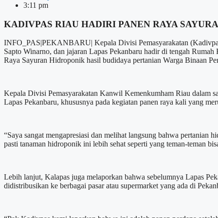
3:11 pm
KADIVPAS RIAU HADIRI PANEN RAYA SAYUR
INFO_PAS|PEKANBARU| Kepala Divisi Pemasyarakatan (Kadivpas) 
Sapto Winarno, dan jajaran Lapas Pekanbaru hadir di tengah Rumah
Raya Sayuran Hidroponik hasil budidaya pertanian Warga Binaan P
Kepala Divisi Pemasyarakatan Kanwil Kemenkumham Riau dalam samb
Lapas Pekanbaru, khususnya pada kegiatan panen raya kali yang me
“Saya sangat mengapresiasi dan melihat langsung bahwa pertanian hid
pasti tanaman hidroponik ini lebih sehat seperti yang teman-teman bi
Lebih lanjut, Kalapas juga melaporkan bahwa sebelumnya Lapas Pek
didistribusikan ke berbagai pasar atau supermarket yang ada di Pekan