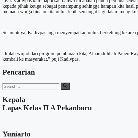
“Pak Kadivpas kami laporkan bahwa ini adalah panen perdana setela
kepada pihak ketiga sebagai penampung sehingga harapan kita hasil p
memacu warga binaan kita untuk lebih semangat lagi dalam mengikut
Selanjutnya, Kadivpas juga menyempatkan untuk berkeliling ke are
“Inilah wujud dari program pembinaan kita, Alhamdulillah Panen Ray
kembali ke masyarakat,” puji Kadivpas.
Pencarian
Search
for:
Kepala
Lapas Kelas II A Pekanbaru
Yuniarto