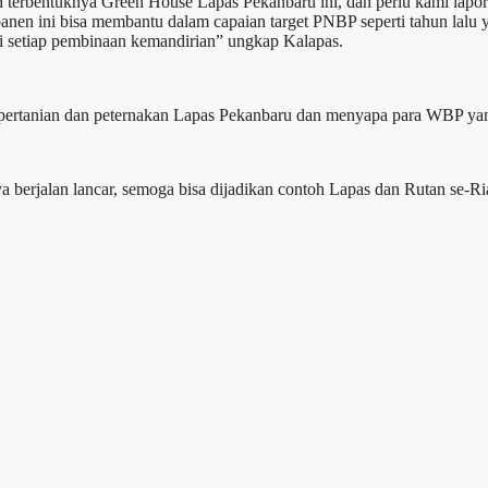
h terbentuknya Green House Lapas Pekanbaru ini, dan perlu kami lapo
anen ini bisa membantu dalam capaian target PNBP seperti tahun lalu 
i setiap pembinaan kemandirian” ungkap Kalapas.
a pertanian dan peternakan Lapas Pekanbaru dan menyapa para WBP ya
a berjalan lancar, semoga bisa dijadikan contoh Lapas dan Rutan se-