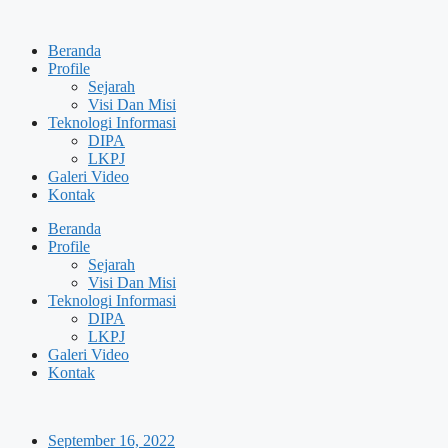
Skip
to
Beranda
content
Profile
Sejarah
Visi Dan Misi
Teknologi Informasi
DIPA
LKPJ
Galeri Video
Kontak
Beranda
Profile
Sejarah
Visi Dan Misi
Teknologi Informasi
DIPA
LKPJ
Galeri Video
Kontak
September 16, 2022