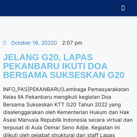
TEKNOLOGI
GALERI VID
October 19, 2022
2:07 pm
JELANG G20, LAPAS
PEKANBARU IKUTI DOA
BERSAMA SUKSESKAN G20
INFO_PAS|PEKANBARU|Lembaga Pemasyarakatan
Kelas IIA Pekanbaru mengikuti kegiatan Doa
Bersama Sukseskan KTT G20 Tahun 2022 yang
diselenggarakan oleh Kementerian Hukum dan Hak
Asasi Manusia Republik Indonesia secara virtual dan
terpusat di Aula Oemar Seno Adjie. Kegiatan ini
diikuti oleh pejabat struktural dan staff Lapas