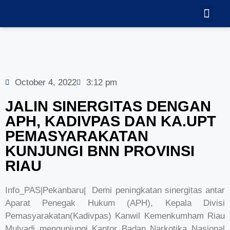
TEKNOLOGI
GALERI VID
October 4, 2022
3:12 pm
JALIN SINERGITAS DENGAN
APH, KADIVPAS DAN KA.UPT
PEMASYARAKATAN
KUNJUNGI BNN PROVINSI
RIAU
Info_PAS|Pekanbaru| Demi peningkatan sinergitas antar
Aparat Penegak Hukum (APH), Kepala Divisi
Pemasyarakatan(Kadivpas) Kanwil Kemenkumham Riau
Mulyadi mengunjungi Kantor Badan Narkotika Nasional