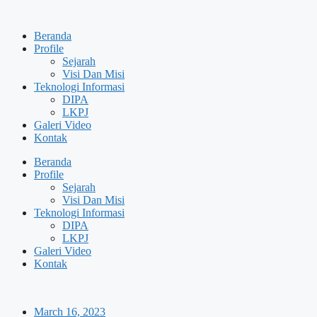
Skip
to
Beranda
content
Profile
Sejarah
Visi Dan Misi
Teknologi Informasi
DIPA
LKPJ
Galeri Video
Kontak
Beranda
Profile
Sejarah
Visi Dan Misi
Teknologi Informasi
DIPA
LKPJ
Galeri Video
Kontak
March 16, 2023