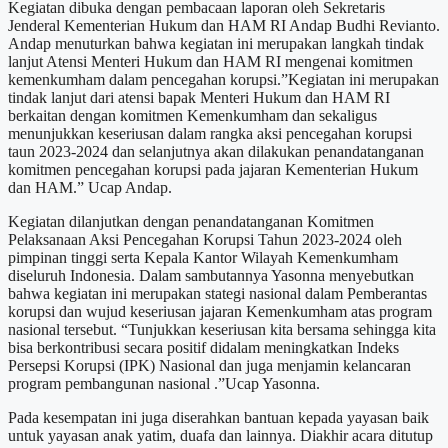
Kegiatan dibuka dengan pembacaan laporan oleh Sekretaris
Jenderal Kementerian Hukum dan HAM RI Andap Budhi Revianto.
Andap menuturkan bahwa kegiatan ini merupakan langkah tindak
lanjut Atensi Menteri Hukum dan HAM RI mengenai komitmen
kemenkumham dalam pencegahan korupsi.”Kegiatan ini merupakan
tindak lanjut dari atensi bapak Menteri Hukum dan HAM RI
berkaitan dengan komitmen Kemenkumham dan sekaligus
menunjukkan keseriusan dalam rangka aksi pencegahan korupsi
taun 2023-2024 dan selanjutnya akan dilakukan penandatanganan
komitmen pencegahan korupsi pada jajaran Kementerian Hukum
dan HAM.” Ucap Andap.
Kegiatan dilanjutkan dengan penandatanganan Komitmen
Pelaksanaan Aksi Pencegahan Korupsi Tahun 2023-2024 oleh
pimpinan tinggi serta Kepala Kantor Wilayah Kemenkumham
diseluruh Indonesia. Dalam sambutannya Yasonna menyebutkan
bahwa kegiatan ini merupakan stategi nasional dalam Pemberantas
korupsi dan wujud keseriusan jajaran Kemenkumham atas program
nasional tersebut. “Tunjukkan keseriusan kita bersama sehingga kita
bisa berkontribusi secara positif didalam meningkatkan Indeks
Persepsi Korupsi (IPK) Nasional dan juga menjamin kelancaran
program pembangunan nasional .”Ucap Yasonna.
Pada kesempatan ini juga diserahkan bantuan kepada yayasan baik
untuk yayasan anak yatim, duafa dan lainnya. Diakhir acara ditutup