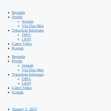
Skip
to
Beranda
content
Profile
Sejarah
Visi Dan Misi
Teknologi Informasi
DIPA
LKPJ
Galeri Video
Kontak
Beranda
Profile
Sejarah
Visi Dan Misi
Teknologi Informasi
DIPA
LKPJ
Galeri Video
Kontak
January 3, 2023