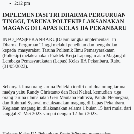
2:12 pm
IMPLEMENTASI TRI DHARMA PERGURUAN
TINGGI, TARUNA POLTEKIP LAKSANAKAN
MAGANG DI LAPAS KELAS IIA PEKANBARU
INFO_PAS|PEKANBARU|Dalam rangka implementasi Tri
Dharma Perguruan Tinggi melalui penelitian dan pengabdian
kepada masyarakat, Taruna Politenik Ilmu Pemasyarakatan
(Poltekip) melaksanakan Praktek Kerja Lapangan atau Magang di
Lembaga Pemasyarakatan (Lapas) Kelas IIA Pekanbaru, Rabu
(31/05/2023).
Sebanyak lima orang taruna Poltekip terdiri dari dua orang taruna
madya yaitu Randy Christanto dan Rezi Nalsal, kemudian tiga
orang taruna utama ialah Geri Maulana Fahreza, Pandu Neonegara,
dan Rahmad Syawal melaksanakan magang di Lapas Pekanbaru.
Kegiatan magang ini dilaksanakan selama 1 bulan 15 hari mulai dari
tanggal 31 Mei 2023 sampai dengan 12 Juni 2023.
Kalapas Kelas IIA Pekanbaru Sapto Winarno mengatakan,