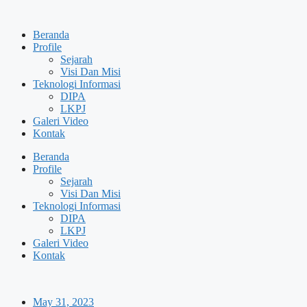
Skip
to
Beranda
content
Profile
Sejarah
Visi Dan Misi
Teknologi Informasi
DIPA
LKPJ
Galeri Video
Kontak
Beranda
Profile
Sejarah
Visi Dan Misi
Teknologi Informasi
DIPA
LKPJ
Galeri Video
Kontak
May 31, 2023