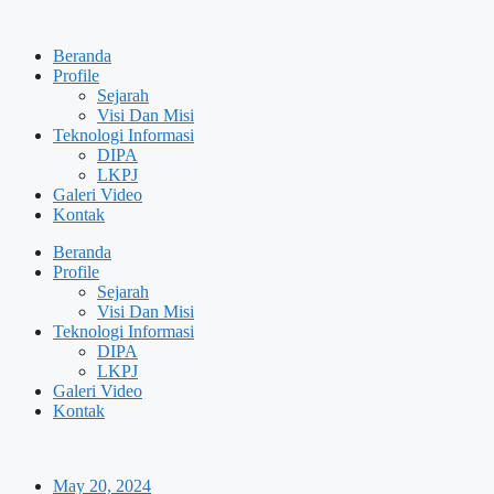
Skip
to
Beranda
content
Profile
Sejarah
Visi Dan Misi
Teknologi Informasi
DIPA
LKPJ
Galeri Video
Kontak
Beranda
Profile
Sejarah
Visi Dan Misi
Teknologi Informasi
DIPA
LKPJ
Galeri Video
Kontak
May 20, 2024