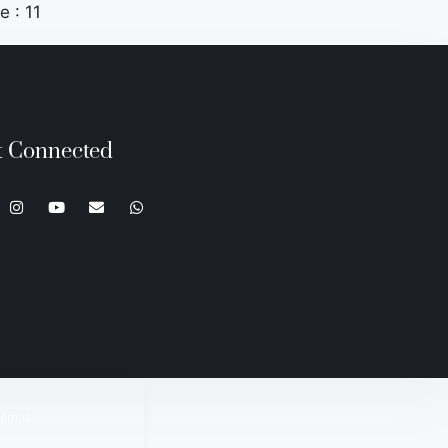
 : 11
t Connected
temap