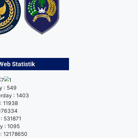
Web Statistik
 : 549
rday : 1403
: 11938
 176334
 : 531871
y : 1095
 : 12178650