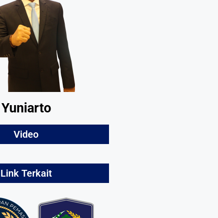
Yuniarto
Video
Link Terkait