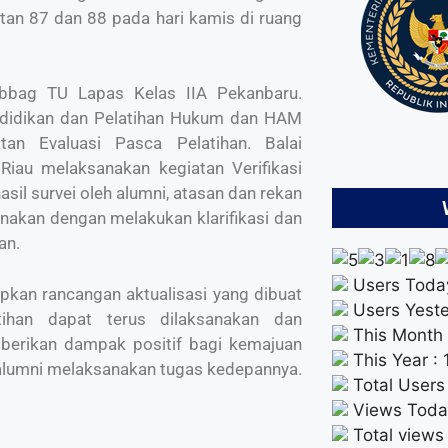
atan 87 dan 88 pada hari kamis di ruang
bbag TU Lapas Kelas IIA Pekanbaru.
endidikan dan Pelatihan Hukum dan HAM
an Evaluasi Pasca Pelatihan. Balai
iau melaksanakan kegiatan Verifikasi
sil survei oleh alumni, atasan dan rekan
sanakan dengan melakukan klarifikasi dan
an.
Users Today
apkan rancangan aktualisasi yang dibuat
Users Yeste
tihan dapat terus dilaksanakan dan
This Month 
erikan dampak positif bagi kemajuan
This Year :
 alumni melaksanakan tugas kedepannya.
Total Users
Views Toda
Total views