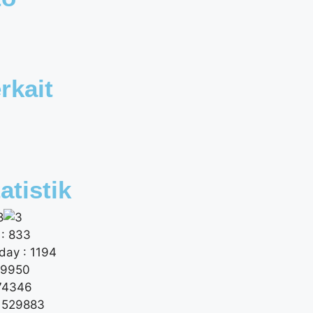
rkait
atistik
: 833
day : 1194
 9950
174346
: 529883