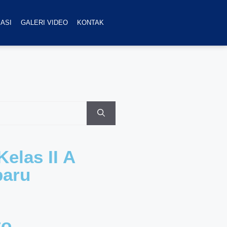
ASI
GALERI VIDEO
KONTAK
elas II A
baru
to