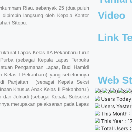
enkumham Riau, sebanyak 25 (dua puluh
Video
g dipimpin langsung oleh Kepala Kantor
ari Sitepu.
Link Te
ruktural Lapas Kelas IIA Pekanbaru turut
P.Purba (sebagai Kepala Lapas Terbuka
satuan Pengamanan Lapas, Budi Hamidi
n Kelas I Pekanbaru) yang sebelumnya
Web St
di Panjaitan (sebagai Kepala Seksi
naan Khusus Anak Kelas II Pekanbaru )
dan Julnadi (sebagai Kepala Subseksi
Users Today 
mnya merupakan pelaksanan pada Lapas
Users Yester
This Month :
This Year : 
Total Users 