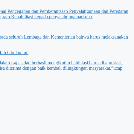
onal Pencegahan dan Pemberantasan Penyalahgunaan dan Peredaran
gram Rehabilitasi kepada penyalahguna narkoba.
 kepada seluruh Lembaga dan Kementerian bahwa harus melaksanakan
ih 6 bulan ini.
am Lapas dan berhasil mengikuti rehabilitasi harus di apresiasi.
isa diterima dengan baik kembali dilingkungan masyarakat.”ucap