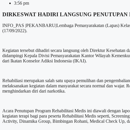
3:56 pm
DIRKESWAT HADIRI LANGSUNG PENUTUPAN 
INFO_PAS |PEKANBARU|Lembaga Pemasyarakatan (Lapas) Kelas IIA 
(17/09/2022).
Kegiatan tersebut dihadiri secara langsung oleh Direktur Kesehatan
didampingi Kepala Divisi Pemasyarakatan Kantor Wilayah Kemenkum
dari Ikatan Konselor Adiksi Indonesia (IKAI).
Rehabiliasi merupakan salah satu upaya pemulihan dan pengembalian 
melaksanakan kegiatan dalam masyarakat secara normal dan wajar. R
menghindarkan diri dari narkotika.
Acara Penutupan Program Rehabilitasi Medis ini diawali dengan lap
kegiatan terapi bagi para peserta Rehabilitasi Medis seperti, Scre
Activity, Dinamika Group, Bimbingan Rohani, Medical Check Up, dan