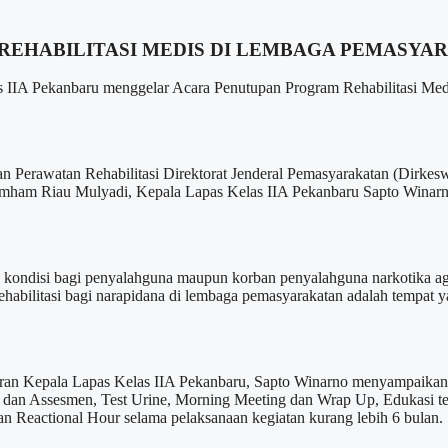
REHABILITASI MEDIS DI LEMBAGA PEMASYA
Pekanbaru menggelar Acara Penutupan Program Rehabilitasi Medis 
 dan Perawatan Rehabilitasi Direktorat Jenderal Pemasyarakatan (Dir
ham Riau Mulyadi, Kepala Lapas Kelas IIA Pekanbaru Sapto Winarno
kondisi bagi penyalahguna maupun korban penyalahguna narkotika agar
ehabilitasi bagi narapidana di lembaga pemasyarakatan adalah tempat 
oran Kepala Lapas Kelas IIA Pekanbaru, Sapto Winarno menyampaikan b
ening dan Assesmen, Test Urine, Morning Meeting dan Wrap Up, Edukasi
 Reactional Hour selama pelaksanaan kegiatan kurang lebih 6 bulan.