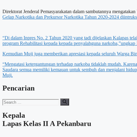
Direktorat Jenderal Pemasyarakatan dalam sambutannya mengatakan
Gelap Narkotika dan Prekursor Narkotika Tahun 2020-2024 diintruk
“Di dalam Inpres No. 2 Tahun 2020 yang tadi dijelaskan Kalapas te
program Rehabilitasi kepada kepada penyalahguna narkoba,”ungkap 
Kemudian Muji juga memberikan apresiasi kepada seluruh Warga Binaa
“Mengatasi ketergantungan terhadap narkoba tidaklah mudah. Karena i
Saudara semua memiliki kemauan untuk sembuh dan menjalani hidup y
Muji.
Pencarian
Search
for:
Kepala
Lapas Kelas II A Pekanbaru