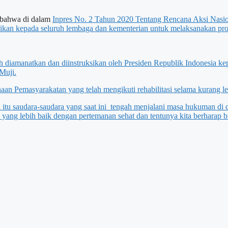
 bahwa di dalam
Inpres No. 2 Tahun 2020 Tentang Rencana Aksi Nasi
sikan kepada seluruh lembaga dan kementerian untuk melaksanakan pro
lah diamanatkan dan diinstruksikan oleh Presiden Republik Indonesia
Muji.
n Pemasyarakatan yang telah mengikuti rehabilitasi selama kurang leb
tu saudara-saudara yang saat ini tengah menjalani masa hukuman di dal
ang lebih baik dengan pertemanan sehat dan tentunya kita berharap b