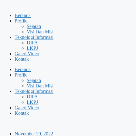
Skip
to
Beranda
content
Profile
Sejarah
Visi Dan Misi
Teknologi Informasi
DIPA
LKPJ
Galeri Video
Kontak
Beranda
Profile
Sejarah
Visi Dan Misi
Teknologi Informasi
DIPA
LKPJ
Galeri Video
Kontak
November 29, 2022