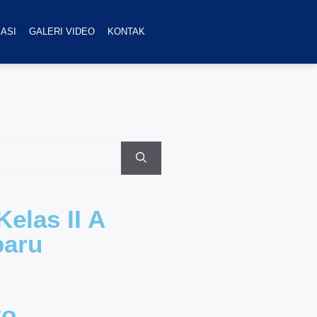
ASI
GALERI VIDEO
KONTAK
elas II A
baru
to