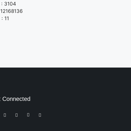
: 3104
: 12168136
: 11
t Connected