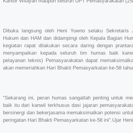
Kantor Wilayah maupun seluruh UPT Pemasyarakatan (25/
Dibuka langsung oleh Heni Yuwno selaku Sekretaris 
Hukum dan HAM dan didampingi oleh Kepala Bagian Huma
kegiatan rapat dilakukan secara daring dengan prantar
menyampaikan kepada seluruh tim humas baik kanwi
pelayanan teknis) Pemasyarakatan dapat memaksimalka
akan memeriahkan Hari Bhakti Pemasyarkatan ke-58 tahun
“Sekarang ini, peran humas sangatlah penting untuk me
baik itu dari kanwil terkhusus dasi jajaran pemasyaraka
bersinergi dan bekerjasama memaksimalkan potensi untu
peringatan Hari Bhakti Pemasyarkatan ke-58 ini”.Ujar Heni