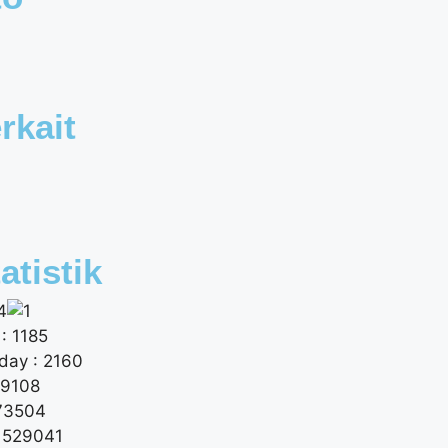
rkait
atistik
: 1185
day : 2160
 9108
173504
: 529041