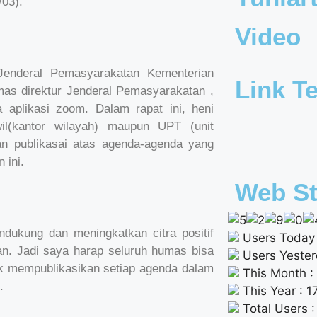
03).
Video
Jenderal Pemasyarakatan Kementerian
Link Te
s direktur Jenderal Pemasyarakatan ,
a aplikasi zoom. Dalam rapat ini, heni
l(kantor wilayah) maupun UPT (unit
n publikasai atas agenda-agenda yang
 ini.
Web St
ndukung dan meningkatkan citra positif
Users Today 
tan. Jadi saya harap seluruh humas bisa
Users Yester
k mempublikasikan setiap agenda dalam
This Month :
.
This Year : 
Total Users 