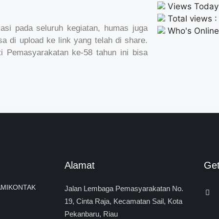
Views Today 
Total views 
kasi pada seluruh kegiatan, humas juga
Who's Online 
 di upload ke link yang telah di share.
ti Pemasyarakatan ke-58 tahun ini bisa
Alamat
Ge
MI
KONTAK
Jalan Lembaga Pemasyarakatan No.
19, Cinta Raja, Kecamatan Sail, Kota
Pekanbaru, Riau