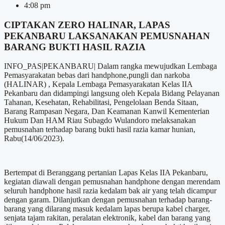
4:08 pm
CIPTAKAN ZERO HALINAR, LAPAS
PEKANBARU LAKSANAKAN PEMUSNAHAN
BARANG BUKTI HASIL RAZIA
INFO_PAS|PEKANBARU| Dalam rangka mewujudkan Lembaga
Pemasyarakatan bebas dari handphone,pungli dan narkoba
(HALINAR) , Kepala Lembaga Pemasyarakatan Kelas IIA
Pekanbaru dan didampingi langsung oleh Kepala Bidang Pelayanan
Tahanan, Kesehatan, Rehabilitasi, Pengelolaan Benda Sitaan,
Barang Rampasan Negara, Dan Keamanan Kanwil Kementerian
Hukum Dan HAM Riau Subagdo Wulandoro melaksanakan
pemusnahan terhadap barang bukti hasil razia kamar hunian,
Rabu(14/06/2023).
Bertempat di Beranggang pertanian Lapas Kelas IIA Pekanbaru,
kegiatan diawali dengan pemusnahan handphone dengan merendam
seluruh handphone hasil razia kedalam bak air yang telah dicampur
dengan garam. Dilanjutkan dengan pemusnahan terhadap barang-
barang yang dilarang masuk kedalam lapas berupa kabel charger,
senjata tajam rakitan, peralatan elektronik, kabel dan barang yang