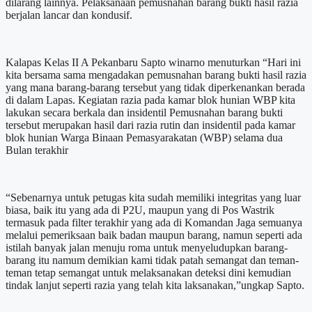
dilarang lainnya. Pelaksanaan pemusnahan barang bukti hasil razia
berjalan lancar dan kondusif.
Kalapas Kelas II A Pekanbaru Sapto winarno menuturkan “Hari ini
kita bersama sama mengadakan pemusnahan barang bukti hasil razia
yang mana barang-barang tersebut yang tidak diperkenankan berada
di dalam Lapas. Kegiatan razia pada kamar blok hunian WBP kita
lakukan secara berkala dan insidentil Pemusnahan barang bukti
tersebut merupakan hasil dari razia rutin dan insidentil pada kamar
blok hunian Warga Binaan Pemasyarakatan (WBP) selama dua
Bulan terakhir
“Sebenarnya untuk petugas kita sudah memiliki integritas yang luar
biasa, baik itu yang ada di P2U, maupun yang di Pos Wastrik
termasuk pada filter terakhir yang ada di Komandan Jaga semuanya
melalui pemeriksaan baik badan maupun barang, namun seperti ada
istilah banyak jalan menuju roma untuk menyeludupkan barang-
barang itu namum demikian kami tidak patah semangat dan teman-
teman tetap semangat untuk melaksanakan deteksi dini kemudian
tindak lanjut seperti razia yang telah kita laksanakan,”ungkap Sapto.