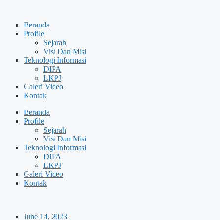
Skip
to
Beranda
content
Profile
Sejarah
Visi Dan Misi
Teknologi Informasi
DIPA
LKPJ
Galeri Video
Kontak
Beranda
Profile
Sejarah
Visi Dan Misi
Teknologi Informasi
DIPA
LKPJ
Galeri Video
Kontak
June 14, 2023