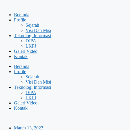
Skip
to
Beranda
content
Profile
Sejarah
Visi Dan Misi
Teknologi Informasi
DIPA
LKPJ
Galeri Video
Kontak
Beranda
Profile
Sejarah
Visi Dan Misi
Teknologi Informasi
DIPA
LKPJ
Galeri Video
Kontak
March 13, 2023