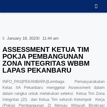
TEKNOLOGI
GALERI VID
January 18, 2023
11:44 am
ASSESSMENT KETUA TIM
POKJA PEMBANGUNAN
ZONA INTEGRITAS WBBM
LAPAS PEKANBARU
INFO_PAS|PEKANBARU|Lembaga Pemasyarakatan
Kelas IIA Pekanbaru menggelar Assessment dalam
dalam rangka untuk melakukan seleksi Ketua Tim Zona
Integritas (ZI) dan Ketua Tim seluruh Kelompok Kerja
(Pokja) Pembangunan ZI Menuju Wilayah Birokrasi