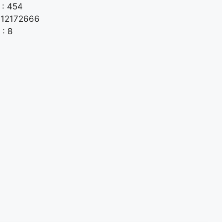
 : 454
: 12172666
: 8