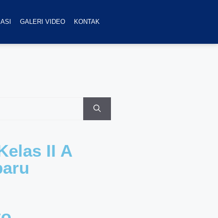
ASI
GALERI VIDEO
KONTAK
elas II A
baru
to