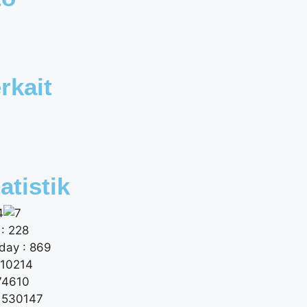
rkait
atistik
: 228
day : 869
 10214
174610
: 530147