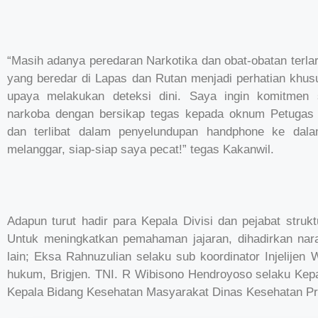
“Masih adanya peredaran Narkotika dan obat-obatan terla
yang beredar di Lapas dan Rutan menjadi perhatian khu
upaya melakukan deteksi dini. Saya ingin komitmen
narkoba dengan bersikap tegas kepada oknum Petugas 
dan terlibat dalam penyelundupan handphone ke dal
melanggar, siap-siap saya pecat!” tegas Kakanwil.
Adapun turut hadir para Kepala Divisi dan pejabat struk
Untuk meningkatkan pemahaman jajaran, dihadirkan nara
lain; Eksa Rahnuzulian selaku sub koordinator Injelijen 
hukum, Brigjen. TNI. R Wibisono Hendroyoso selaku Kepal
Kepala Bidang Kesehatan Masyarakat Dinas Kesehatan Pro