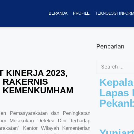
BERANDA
PROFILE
TEKNOLOGI INFORM
Pencarian
 KINERJA 2023,
Kepala
 RAKERNIS
L KEMENKUMHAM
Lapas K
Pekan
jen Pemasyarakatan dan Peningkatan
am Melakukan Deteksi Dini Terhadap
akatan” Kantor Wilayah Kementerian
Yuniar