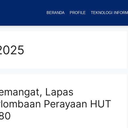
BERANDA
PROFILE
TEKNOLOGI INFORM
 2025
emangat, Lapas
rlombaan Perayaan HUT
-80