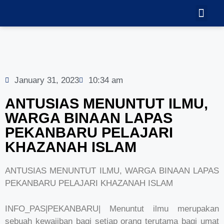
TEKNOLOGI
GALERI VID
January 31, 2023
10:34 am
ANTUSIAS MENUNTUT ILMU,
WARGA BINAAN LAPAS
PEKANBARU PELAJARI
KHAZANAH ISLAM
ANTUSIAS MENUNTUT ILMU, WARGA BINAAN LAPAS
PEKANBARU PELAJARI KHAZANAH ISLAM
INFO_PAS|PEKANBARU| Menuntut ilmu merupakan
sebuah kewajiban bagi setiap orang terutama bagi umat